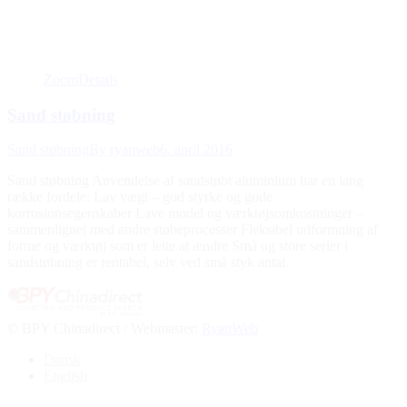
Zoom
Details
Sand støbning
Sand støbning
By
ryanweb
6. april 2016
Sand støbning Anvendelse af sandstøbt aluminium har en lang
række fordele: Lav vægt – god styrke og gode
korrosionsegenskaber Lave model og værktøjsomkostninger –
sammenlignet med andre støbeprocesser Fleksibel udformning af
forme og værktøj som er lette at ændre Små og store serier i
sandstøbning er rentabel, selv ved små styk antal.
© BPY Chinadirect / Webmaster:
RyanWeb
Go
Dansk
to
English
Top