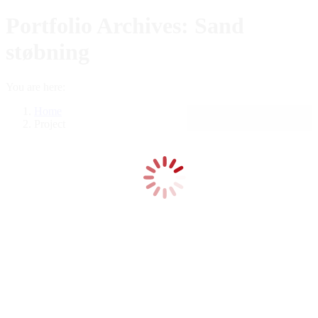
Portfolio Archives:
Sand
støbning
You are here:
Home
Project