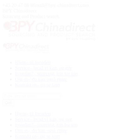
Skip
+45 20 47 08 86
mail@bpy-chinadirect.com
to
BPY Chinadirect
content
Sourcing and Product search
Hjem
– til forsiden
Service
– hvad vi kan, og gør
hvordan?
– sourcing, trin for trin
Om os
– du kan også ringe
Kontakt os
– og se kort
Search:
Hjem
– til forsiden
Service
– hvad vi kan, og gør
hvordan?
– sourcing, trin for trin
Om os
– du kan også ringe
Kontakt os
– og se kort