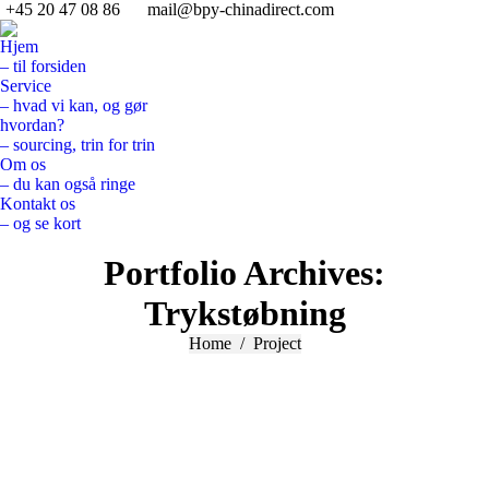
+45 20 47 08 86
mail@bpy-chinadirect.com
Hjem
– til forsiden
Service
– hvad vi kan, og gør
hvordan?
– sourcing, trin for trin
Om os
– du kan også ringe
Kontakt os
– og se kort
Search:
Portfolio Archives:
Trykstøbning
You are here:
Home
Project