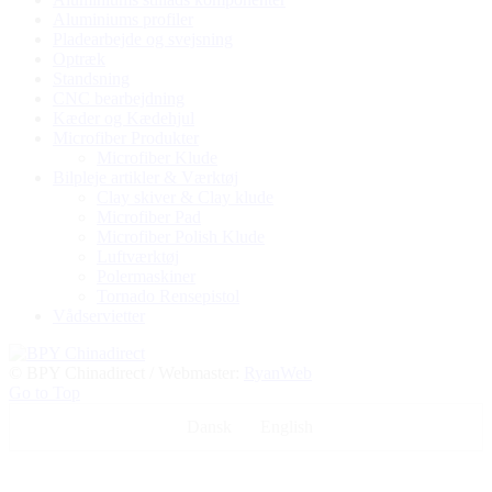
Aluminiums profiler
Pladearbejde og svejsning
Optræk
Standsning
CNC bearbejdning
Kæder og Kædehjul
Microfiber Produkter
Microfiber Klude
Bilpleje artikler & Værktøj
Clay skiver & Clay klude
Microfiber Pad
Microfiber Polish Klude
Luftværktøj
Polermaskiner
Tornado Rensepistol
Vådservietter
© BPY Chinadirect / Webmaster:
RyanWeb
Go to Top
Dansk
English