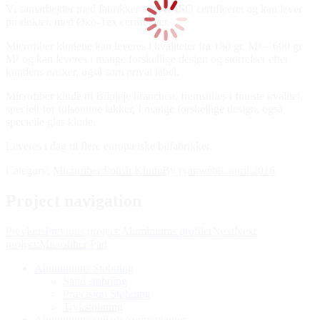
Vi samarbejder med fabrikker som er ISO certificeret og kan lever
produkter,
med Øko-Tex certifikater.
Microfiber kludene kan leveres i kvaliteter fra 180 gr. M² – 600 gr
M² og k
an leveres i mange forskellige design og størrelser efter
kundens ønsker, også som privat label.
Microfiber klude til Bilpleje branchen, fremstilles i fineste kvalitet,
specielt for følsomme lakker,
I mange forskellige design, også
specielle glas klude.
Leveres i dag til flere europæiske bilfabrikker.
Category:
Microfiber Polish Klude
By
ryanweb
8. april 2016
Project navigation
Previous
Previous project:
Aluminiums profiler
Next
Next
project:
Microfiber Pad
Aluminiums Støbning
Sand støbning
Præcision Støbning
Trykstøbning
Aluminiums stillads komponenter