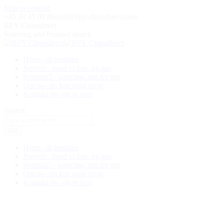
Skip to content
+45 20 47 08 86
mail@bpy-chinadirect.com
BPY Chinadirect
Sourcing and Product search
Hjem
– til forsiden
Service
– hvad vi kan, og gør
hvordan?
– sourcing, trin for trin
Om os
– du kan også ringe
Kontakt os
– og se kort
Search:
Hjem
– til forsiden
Service
– hvad vi kan, og gør
hvordan?
– sourcing, trin for trin
Om os
– du kan også ringe
Kontakt os
– og se kort