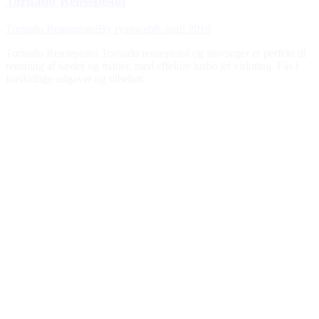
Tornado Rensepistol
Tornado Rensepistol
By
ryanweb
8. april 2016
Tornado Rensepistol Tornado rensepistol og støvsuger er perfekt til
rensning af sæder og måtter, med effektiv turbo jet virkning. Fås i
forskellige udgaver og tilbehør.