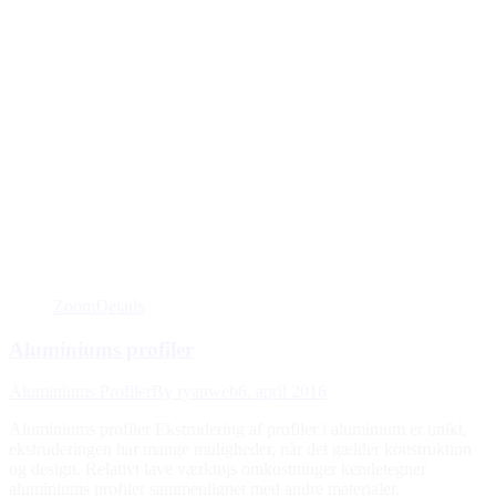
Zoom
Details
Aluminiums profiler
Aluminiums Profiler
By
ryanweb
6. april 2016
Aluminiums profiler Ekstrudering af profiler i aluminium er unikt,
ekstruderingen har mange muligheder, når det gælder konstruktion
og design. Relativt lave værktøjs omkostninger kendetegner
aluminiums profiler sammenlignet med andre materialer.