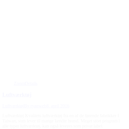
Zoom
Details
Luftværktøj
Luftværktøj
By
ryanweb
8. april 2016
Luftværktøj Kvalitets luftværktøj fra en af de førende fabrikker I
Taiwan, som lever til mange kendte brand. Meget stort program i
alle typer luftværktøj, kan også leveres som privat label.