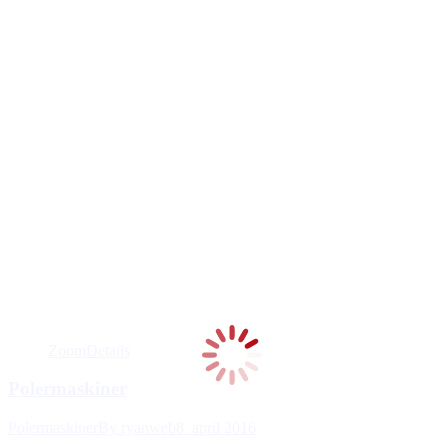
Zoom
Details
Polermaskiner
Polermaskiner
By
ryanweb
8. april 2016