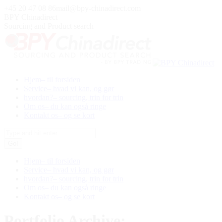
Skip
+45 20 47 08 86
mail@bpy-chinadirect.com
to
BPY Chinadirect
content
Sourcing and Product search
Hjem
– til forsiden
Service
– hvad vi kan, og gør
hvordan?
– sourcing, trin for trin
Om os
– du kan også ringe
Kontakt os
– og se kort
Search:
Hjem
– til forsiden
Service
– hvad vi kan, og gør
hvordan?
– sourcing, trin for trin
Om os
– du kan også ringe
Kontakt os
– og se kort
Portfolio Archive: