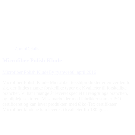
Zoom
Details
Microfiber Polish Klude
Microfiber Polish Klude
By
ryanweb
8. april 2016
Microfiber Polish Klude Microfiber tekstilprodukter er en verden for
sig, der findes mange forskellige typer og Kvaliteter til forskellige
brancher. Vi har i mange år leveret speciel til rengørings branchen,
og bilpleje sektoren. Vi samarbejder med fabrikker som er ISO
certificeret og kan lever produkter, med Øko-Tex certifikater.
Microfiber kludene kan leveres i kvaliteter fra 180 gr.…