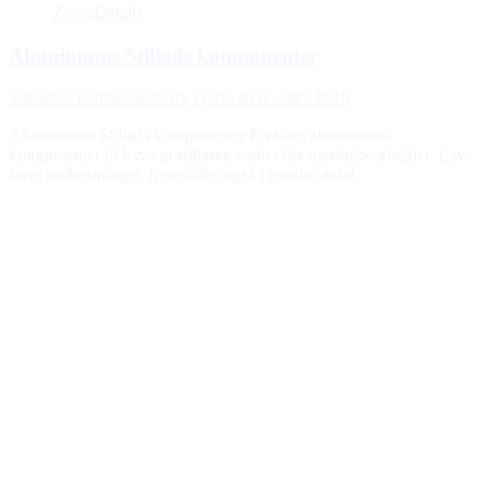
Zoom
Details
Aluminiums Stillads komponenter
Stilladser komponenter
By
ryanweb
11. april 2016
Aluminiums Stillads komponenter Kvalitet aluminiums
komponenter til letvægt stillaser, støbt eller masknibearbejdet. Lave
form omkostninger, fremstilles også i mindre antal.