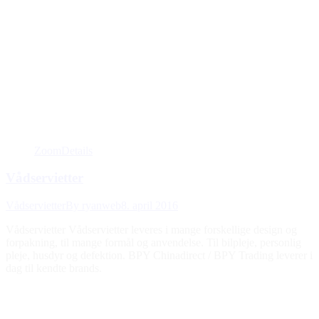
Zoom
Details
Vådservietter
Vådservietter
By
ryanweb
8. april 2016
Vådservietter Vådservietter leveres i mange forskellige design og
forpakning, til mange formål og anvendelse. Til bilpleje, personlig
pleje, husdyr og defektion. BPY Chinadirect / BPY Trading leverer i
dag til kendte brands.