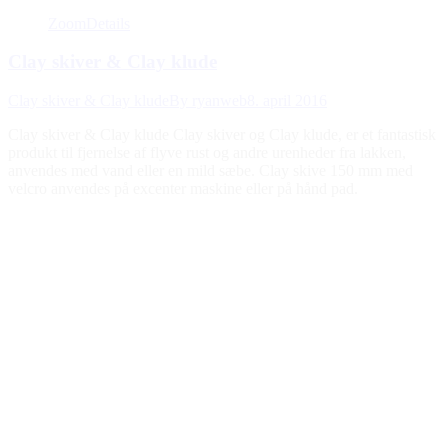
Zoom
Details
Clay skiver & Clay klude
Clay skiver & Clay klude
By
ryanweb
8. april 2016
Clay skiver & Clay klude Clay skiver og Clay klude, er et fantastisk
produkt til fjernelse af flyve rust og andre urenheder fra lakken,
anvendes med vand eller en mild sæbe. Clay skive 150 mm med
velcro anvendes på excenter maskine eller på hånd pad.