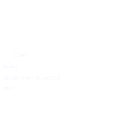
Details
Andet
Andet
By
ryanweb
8. april 2016
Andet