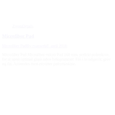
Zoom
Details
Microfiber Pad
Microfiber Pad
By
ryanweb
8. april 2016
Microfiber Pad Microfiber velcro Pad 160 mm, perfekt polerskive,
for at opnå optimal glans uden hologrammer. Fås i to udgaver, grov
og fin. Anvendes med excenter polermaskine.